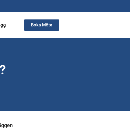
ogg
Boka Möte
?
läggen