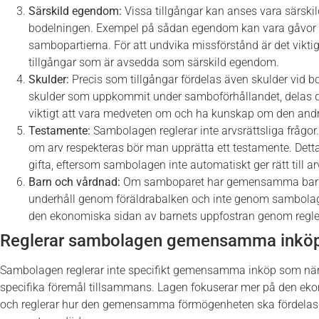
Särskild egendom:
Vissa tillgångar kan anses vara särski
bodelningen. Exempel på sådan egendom kan vara gåvor el
sambopartierna. För att undvika missförstånd är det viktigt 
tillgångar som är avsedda som särskild egendom.
Skulder:
Precis som tillgångar fördelas även skulder vid 
skulder som uppkommit under samboförhållandet, delas des
viktigt att vara medveten om och ha kunskap om den andr
Testamente:
Sambolagen reglerar inte arvsrättsliga frågor.
om arv respekteras bör man upprätta ett testamente. Detta ä
gifta, eftersom sambolagen inte automatiskt ger rätt till ar
Barn och vårdnad:
Om samboparet har gemensamma barn 
underhåll genom föräldrabalken och inte genom sambol
den ekonomiska sidan av barnets uppfostran genom regl
Reglerar sambolagen gemensamma inkö
Sambolagen reglerar inte specifikt gemensamma inköp som när 
specifika föremål tillsammans. Lagen fokuserar mer på den ek
och reglerar hur den gemensamma förmögenheten ska fördelas vi