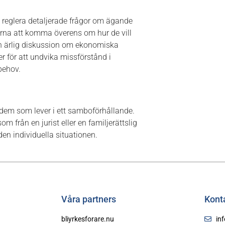
 reglera detaljerade frågor om ägande
erna att komma överens om hur de vill
och ärlig diskussion om ekonomiska
för att undvika missförstånd i
behov.
dem som lever i ett samboförhållande.
 från en jurist eller en familjerättslig
en individuella situationen.
Våra partners
Kont
bliyrkesforare.nu
in