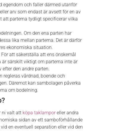
ld egendom och faller därmed utanför
ler arv som endast är avsett för en av
att parterna tydligt specificerar vilka
bodelningen. Om den ena parten har
sa lika mellan parterna. Det är därför
es ekonomiska situation.
 För att säkerställa att ens önskemål
r särskilt viktigt om parterna inte är
v efter den andre parten.
regleras vårdnad, boende och
agen. Däremot kan sambolagen påverka
erna om bodelning.
p?
ni valt att
köpa taklampor
eller andra
onomiska sidan av ett samboförhållande
d en eventuell separation eller vid den