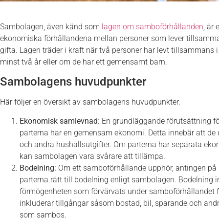
Sambolagen, även känd som
lagen om samboförhållanden
, är
ekonomiska förhållandena mellan personer som lever tillsamman
gifta. Lagen träder i kraft när två personer har levt tillsammans i
minst två år eller om de har ett gemensamt barn.
Sambolagens huvudpunkter
Här följer en översikt av sambolagens huvudpunkter.
Ekonomisk samlevnad:
En grundläggande förutsättning fö
parterna har en gemensam ekonomi. Detta innebär att de 
och andra hushållsutgifter. Om parterna har separata eko
kan sambolagen vara svårare att tillämpa.
Bodelning:
Om ett samboförhållande upphör, antingen på gr
parterna rätt till bodelning enligt sambolagen. Bodelning
förmögenheten som förvärvats under samboförhållandet fö
inkluderar tillgångar såsom bostad, bil, sparande och andr
som sambos.