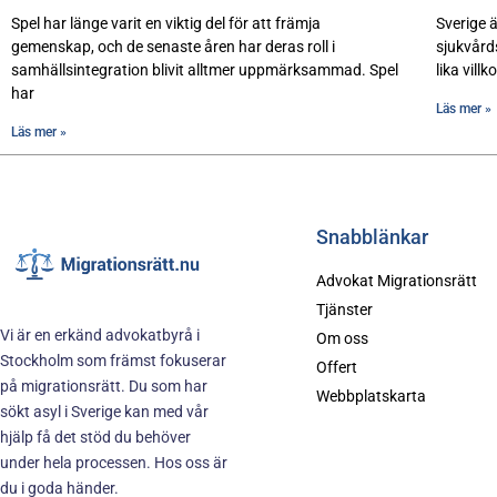
Spel har länge varit en viktig del för att främja
Sverige ä
gemenskap, och de senaste åren har deras roll i
sjukvård
samhällsintegration blivit alltmer uppmärksammad. Spel
lika vill
har
Läs mer »
Läs mer »
Snabblänkar
Advokat Migrationsrätt
Tjänster
Vi är en erkänd advokatbyrå i
Om oss
Stockholm som främst fokuserar
Offert
på migrationsrätt. Du som har
Webbplatskarta
sökt asyl i Sverige kan med vår
hjälp få det stöd du behöver
under hela processen. Hos oss är
du i goda händer.