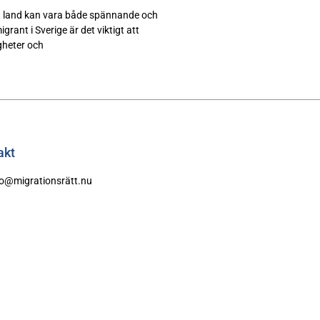
nytt land kan vara både spännande och
ant i Sverige är det viktigt att
igheter och
akt
fo@migrationsrätt.nu