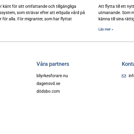
r känt för sitt omfattande och tillgängliga
Att flytta till ett 
ssystem, som strävar efter att erbjuda vård på
utmanande. Som migr
kor för alla. För migranter, som har flyttat
känna till sina rätt
Läs mer »
Våra partners
Kont
bliyrkesforare.nu
in
dagensvd.se
dödsbo.com