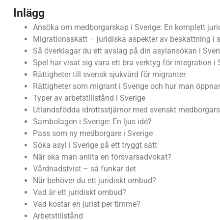
Inlägg
Ansöka om medborgarskap i Sverige: En komplett juri
Migrationsskatt – juridiska aspekter av beskattning i s
Så överklagar du ett avslag på din asylansökan i Sver
Spel har visat sig vara ett bra verktyg för integration i
Rättigheter till svensk sjukvård för migranter
Rättigheter som migrant i Sverige och hur man öppnar
Typer av arbetstillstånd i Sverige
Utlandsfödda idrottsstjärnor med svenskt medborgar
Sambolagen i Sverige: En ljus idé?
Pass som ny medborgare i Sverige
Söka asyl i Sverige på ett tryggt sätt
När ska man anlita en försvarsadvokat?
Vårdnadstvist – så funkar det
När behöver du ett juridiskt ombud?
Vad är ett juridiskt ombud?
Vad kostar en jurist per timme?
Arbetstillstånd