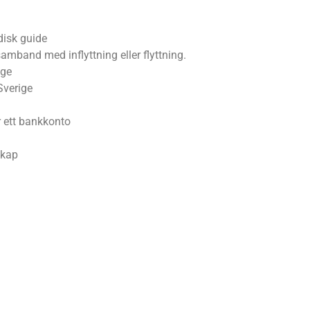
disk guide
amband med inflyttning eller flyttning.
ige
 Sverige
 ett bankkonto
skap