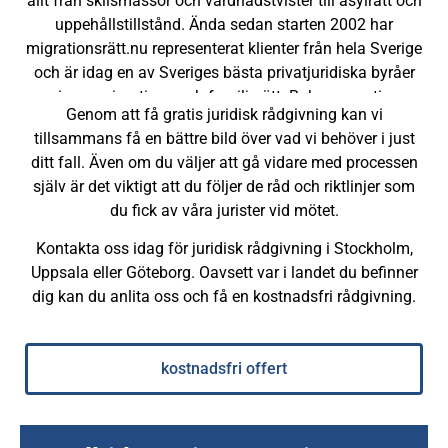
allt från skilsmässor och vårdnadstvister till asylrätt och
uppehållstillstånd. Ända sedan starten 2002 har
migrationsrätt.nu representerat klienter från hela Sverige
och är idag en av Sveriges bästa privatjuridiska byråer
inom migrations-och familjerätt. Boka en gratis
Genom att få gratis juridisk rådgivning kan vi
rådgivning idag!
tillsammans få en bättre bild över vad vi behöver i just
ditt fall. Även om du väljer att gå vidare med processen
själv är det viktigt att du följer de råd och riktlinjer som
du fick av våra jurister vid mötet.
Kontakta oss idag för juridisk rådgivning i Stockholm,
Uppsala eller Göteborg. Oavsett var i landet du befinner
dig kan du anlita oss och få en kostnadsfri rådgivning.
kostnadsfri offert