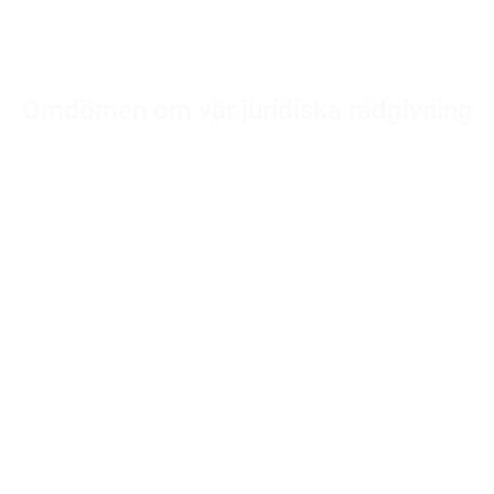
Omdömen från klienter vi har hjälpt
Omdömen om vår juridiska rådgivning