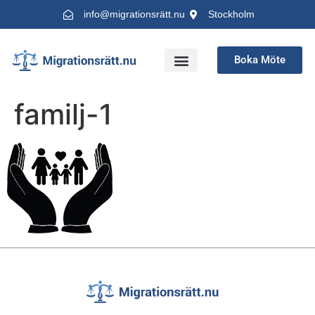
info@migrationsrätt.nu
Stockholm
Boka Möte
Advokat Migrationsrätt
familj-1