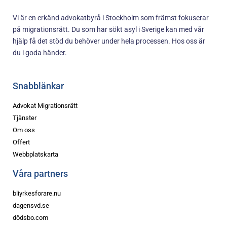
Vi är en erkänd advokatbyrå i Stockholm som främst fokuserar
på migrationsrätt. Du som har sökt asyl i Sverige kan med vår
hjälp få det stöd du behöver under hela processen. Hos oss är
du i goda händer.
Snabblänkar
Advokat Migrationsrätt
Tjänster
Om oss
Offert
Webbplatskarta
Våra partners
bliyrkesforare.nu
dagensvd.se
dödsbo.com