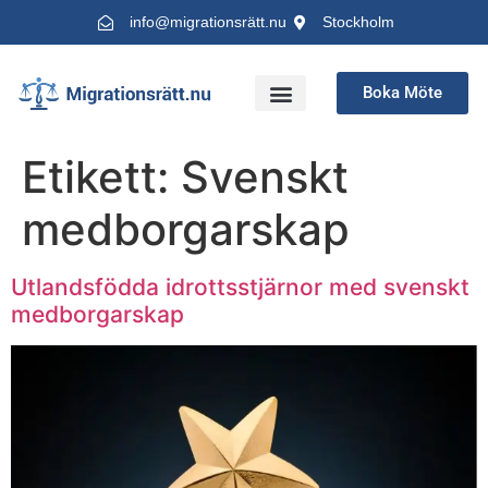
info@migrationsrätt.nu
Stockholm
Boka Möte
Advokat Migrationsrätt
Etikett:
Svenskt
medborgarskap
Utlandsfödda idrottsstjärnor med svenskt
medborgarskap