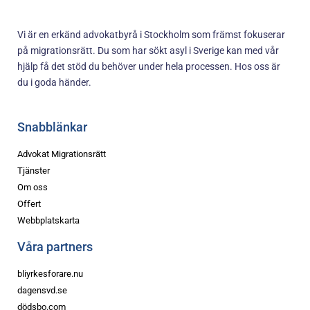
Vi är en erkänd advokatbyrå i Stockholm som främst fokuserar
på migrationsrätt. Du som har sökt asyl i Sverige kan med vår
hjälp få det stöd du behöver under hela processen. Hos oss är
du i goda händer.
Snabblänkar
Advokat Migrationsrätt
Tjänster
Om oss
Offert
Webbplatskarta
Våra partners
bliyrkesforare.nu
dagensvd.se
dödsbo.com